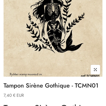
Cliquez pour
Tampon Sirène Gothique - TCMN01
7,40 € EUR