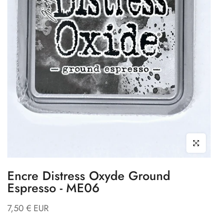
Cliquez pour
Encre Distress Oxyde Ground
Espresso - ME06
7,50 € EUR