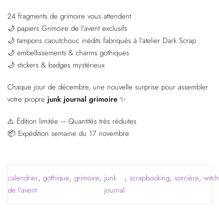
24 fragments de grimoire vous attendent :
🌙 papiers Grimoire de l'avent exclusifs
🌙 tampons caoutchouc inédits fabriqués à l’atelier Dark Scrap
🌙 embellissements & charms gothiques
🌙 stickers & badges mystérieux
Chaque jour de décembre, une nouvelle surprise pour assembler
votre propre
junk journal grimoire
✨
⚠️ Édition limitée – Quantités très réduites
📦 Expédition semaine du 17 novembre
calendrier
,
gothique
,
grimoire
,
junk
,
scrapbooking
,
sorcière
,
witch
de l'avent
journal