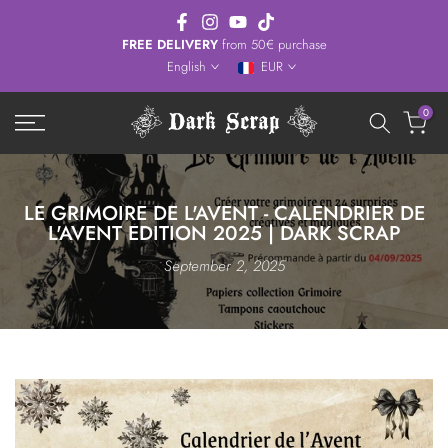
Skip
to
FREE DELIVERY
from 50€ purchase
English
EUR
content
0
LE GRIMOIRE DE L'AVENT - CALENDRIER DE
L'AVENT EDITION 2025 | DARK SCRAP
September 2, 2025